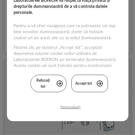
Laboratoarele BOIRON vă respectă viața privată și
drepturile dumneavoastră de a vă controla datele
personale.
Pentru a vă oferi navigarea care se potrivește cel mai
bine nevoilor dumneavoastră, dorim să folosim
®
DESCOPERĂ SOLUȚIILE BOIRON
cookie-uri pe acest site cu acordul dumneavoastră.
Făcând clic pe butonul „Accept tot”, acceptați
depunerea tuturor cookie-urilor utilizate de
Laboratoarele BOIRON pe terminalul dumneavoastră.
Aceste cookie-uri sunt folosite pentru monitorizare
statistică și în scopuri tehnice, pentru a îmbunătăți
vizita dumneavoastră pe site-ul nostru.
Refuzați
Accept tot
tot
Puteți configura alegerile în funcție de cookie-uri
făcând clic pe „Personalizați” sau să le refuzați
făcând clic pe „Refuzați tot”. Dacă doriți mai multe
informații, vă așteptăm pe pagina
Politica de
Personalizați
gestionare a modulelor cookie
.