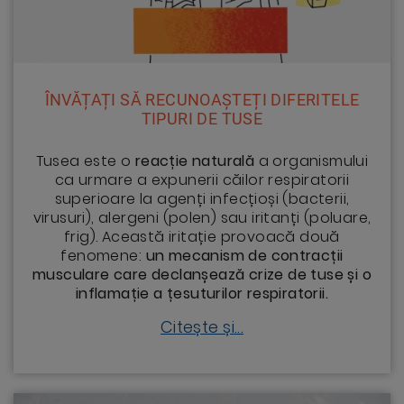
ÎNVĂȚAȚI SĂ RECUNOAȘTEȚI DIFERITELE
TIPURI DE TUSE
Tusea este o
reacție naturală
a organismului
ca urmare a expunerii căilor respiratorii
superioare la agenți infecțioși (bacterii,
virusuri), alergeni (polen) sau iritanți (poluare,
frig). Această iritație provoacă două
fenomene:
un mecanism de contracții
musculare care declanșează crize de tuse și o
inflamație a țesuturilor respiratorii.
Citește și...