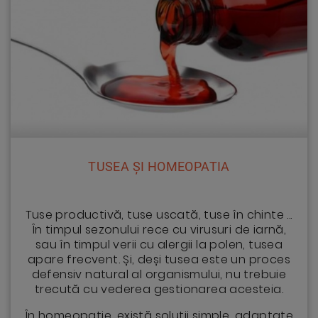
TUSEA ȘI HOMEOPATIA
Tuse productivă, tuse uscat
ă
, tuse în chinte ...
În timpul sezonului rece cu virusuri de iarn
ă
,
sau în timpul verii cu alergii la polen, tusea
apare frecvent.
Ș
i, de
ș
i tusea este un proces
defensiv natural al organismului, nu trebuie
trecut
ă
cu vederea gestionarea acesteia.
În homeopatie, exist
ă
solu
ț
ii simple, adaptate