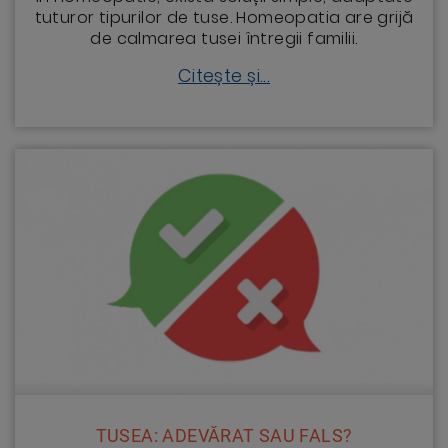
tuturor tipurilor de tuse. Homeopatia are grij
ă
de
calmarea tusei întregii familii.
Citește și...
TUSEA: ADEVĂRAT SAU FALS?