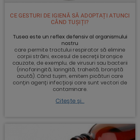
CE GESTURI DE IGIENĂ SĂ ADOPTAȚI ATUNCI
CÂND TUȘIȚI?
Tusea este un reflex defensiv al organismului
nostru
care permite tractului respirator să elimine
corpii străini, excesul de secreții bronșice
cauzate, de exemplu, de virusuri sau bacterii
(rinofaringită, laringită, traheită, bronșită
acută). Când tușim, emitem picături care
conțin agenți infecțioși care sunt vectori de
contaminare.
Citește și...